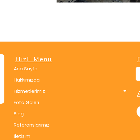
Hızlı Menü
Ana Sayfa
Hakkımızda
Hizmetlerimiz
Foto Galeri
Blog
Referanslarımız
İletişim