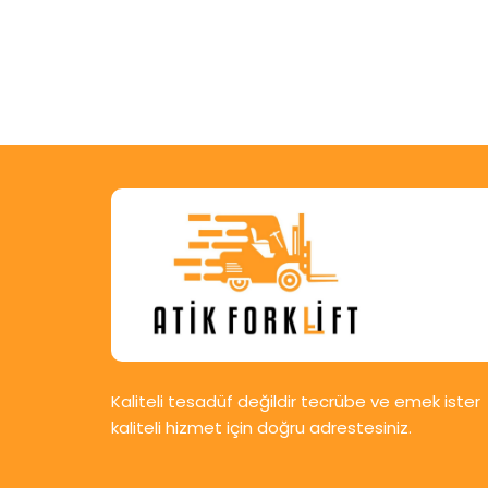
Kaliteli tesadüf değildir tecrübe ve emek ister
kaliteli hizmet için doğru adrestesiniz.