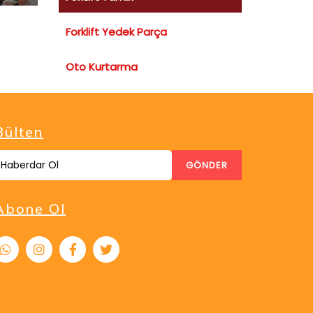
Forklift Yedek Parça
Oto Kurtarma
Bülten
GÖNDER
Abone Ol