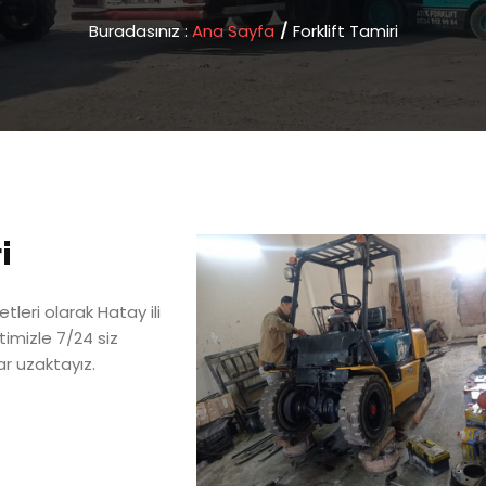
Buradasınız :
Ana Sayfa
/
Forklift Tamiri
i
tleri olarak Hatay ili
timizle 7/24 siz
r uzaktayız.